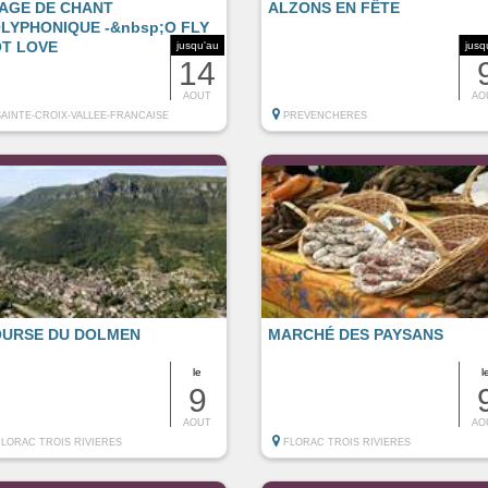
AGE DE CHANT
ALZONS EN FÊTE
LYPHONIQUE -&nbsp;O FLY
T LOVE
jusqu'au
jusq
14
AOUT
AO
SAINTE-CROIX-VALLEE-FRANCAISE
PREVENCHERES
URSE DU DOLMEN
MARCHÉ DES PAYSANS
le
l
9
AOUT
AO
FLORAC TROIS RIVIERES
FLORAC TROIS RIVIERES