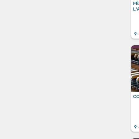
FÊ
L'
CO