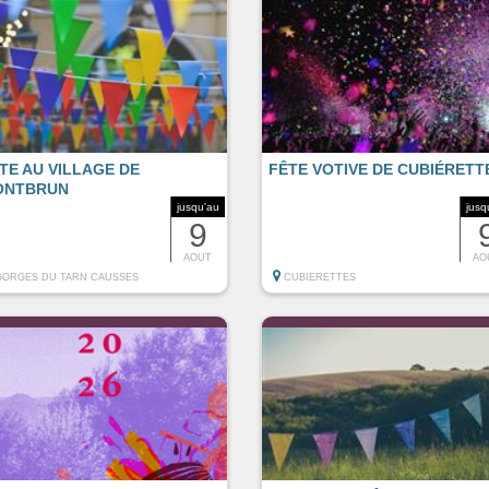
TE AU VILLAGE DE
FÊTE VOTIVE DE CUBIÉRETT
ONTBRUN
jusqu'au
jusq
9
AOUT
AO
GORGES DU TARN CAUSSES
CUBIERETTES