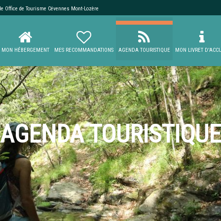
 de
Office de Tourisme Cévennes Mont-Lozère
MON HÉBERGEMENT
MES RECOMMANDATIONS
AGENDA TOURISTIQUE
MON LIVRET D'ACCU
AGENDA TOURISTIQUE