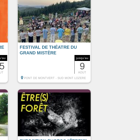
RE
FESTIVAL DE THÉATRE DU
GRAND MISTÈRE
u'au
jusqu'au
5
9
UT
AOUT
PONT DE MONTVERT - SUD MONT LOZERE