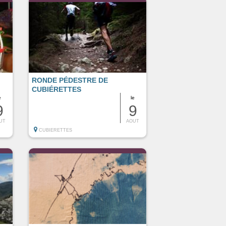
RONDE PÉDESTRE DE
CUBIÉRETTES
e
le
9
9
UT
AOUT
CUBIERETTES