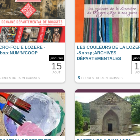
CRO-FOLIE LOZÈRE -
LES COULEURS DE LA LOZÈ
bsp;NUM'N'COOP
-&nbsp;ARCHIVES
DÉPARTEMENTALES
jusqu'au
jusq
15
1
AOUT
AO
GORGES DU TARN CAUSSES
GORGES DU TARN CAUSSES