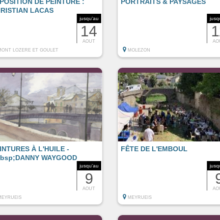
POSITION DE PEINTURE :
PORTRAITS & PAYSAGES
RISTIAN LACAS
jusqu'au
jusq
14
1
AOUT
AO
MONT LOZERE ET GOULET
MOLEZON
INTURES À L'HUILE -
FÊTE DE L'EMBOUL
bsp;DANNY WAYGOOD
jusqu'au
jusq
9
AOUT
AO
MEYRUEIS
MEYRUEIS