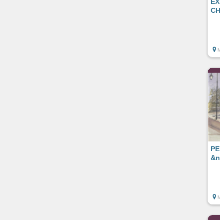
EX
CH
PE
&n