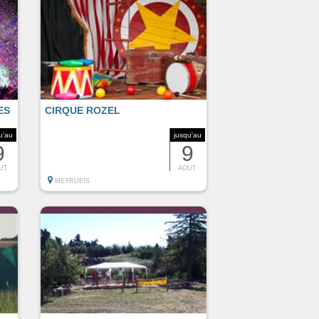
ES
CIRQUE ROZEL
u'au
jusqu'au
9
9
UT
AOUT
MEYRUEIS