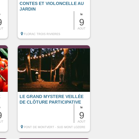
CONTES ET VIOLONCELLE AU
JARDIN
e
le
9
9
UT
AOUT
FLORAC TROIS RIVIERES
E
LE GRAND MYSTERE VEILLÉE
DE CLÔTURE PARTICIPATIVE
e
le
9
9
UT
AOUT
PONT DE MONTVERT - SUD MONT LOZERE