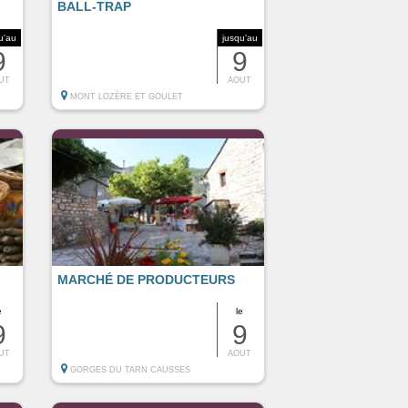
BALL-TRAP
u'au
jusqu'au
9
9
UT
AOUT
MONT LOZÈRE ET GOULET
MARCHÉ DE PRODUCTEURS
e
le
9
9
UT
AOUT
GORGES DU TARN CAUSSES