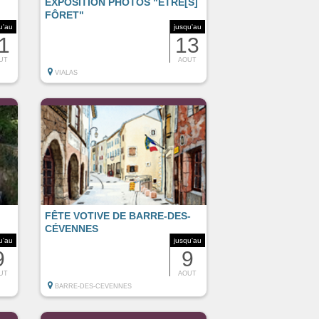
EXPOSITION PHOTOS "ÊTRE[S]
FÔRET"
u'au
jusqu'au
1
13
UT
AOUT
VIALAS
FÊTE VOTIVE DE BARRE-DES-
CÉVENNES
u'au
jusqu'au
9
9
UT
AOUT
BARRE-DES-CEVENNES