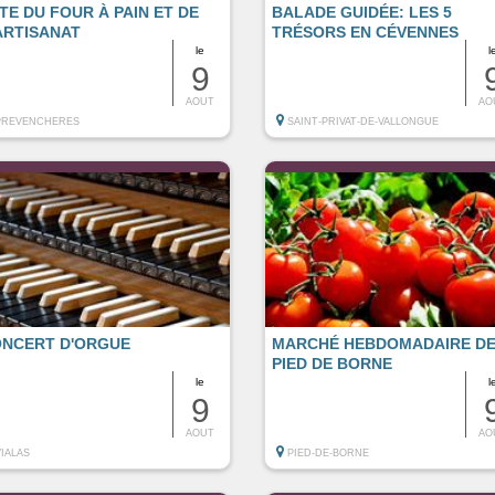
TE DU FOUR À PAIN ET DE
BALADE GUIDÉE: LES 5
ARTISANAT
TRÉSORS EN CÉVENNES
le
l
9
AOUT
AO
PREVENCHERES
SAINT-PRIVAT-DE-VALLONGUE
NCERT D'ORGUE
MARCHÉ HEBDOMADAIRE D
PIED DE BORNE
le
l
9
AOUT
AO
VIALAS
PIED-DE-BORNE