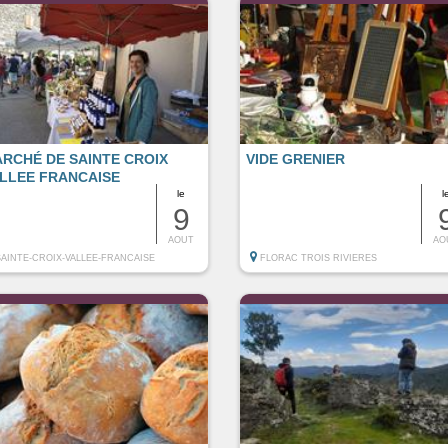
RCHÉ DE SAINTE CROIX
VIDE GRENIER
LLEE FRANCAISE
le
l
9
AOUT
AO
SAINTE-CROIX-VALLEE-FRANCAISE
FLORAC TROIS RIVIERES