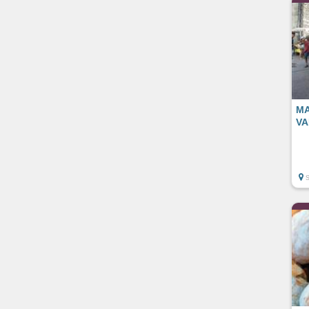
MA
VA