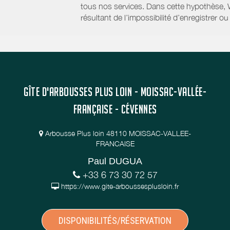
tous nos services. Dans cette hypothèse, 
résultant de l’impossibilité d’enregistrer
GÎTE D'ARBOUSSES PLUS LOIN - MOISSAC-VALLÉE-
FRANÇAISE - CÉVENNES
Arbousse Plus loin 48110 MOISSAC-VALLEE-
FRANCAISE
Paul DUGUA
+33 6 73 30 72 57
https://www.gite-arboussesplusloin.fr
DISPONIBILITÉS/RÉSERVATION