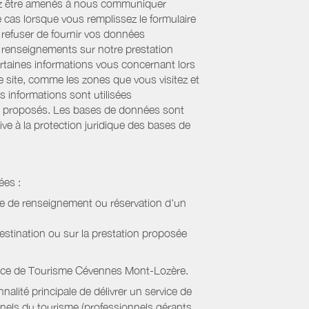
uvez être amenés à nous communiquer
e cas lorsque vous remplissez le formulaire
refuser de fournir vos données
es renseignements sur notre prestation
ertaines informations vous concernant lors
re site, comme les zones que vous visitez et
s informations sont utilisées
sont proposés. Les bases de données sont
ive à la protection juridique des bases de
ées :
de de renseignement ou réservation d'un
estination ou sur la prestation proposée
ice de Tourisme Cévennes Mont-Lozère
.
alité principale de délivrer un service de
onnels du tourisme (professionnels gérants