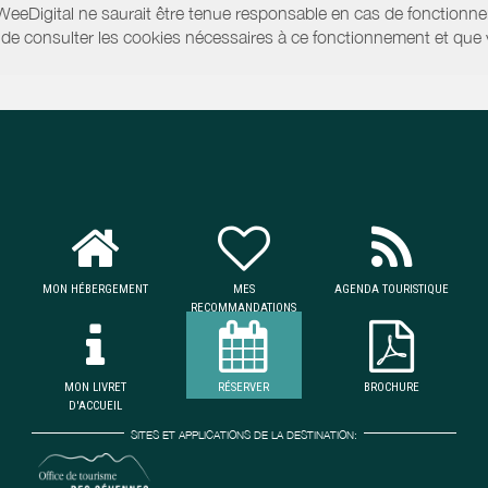
WeeDigital ne saurait être tenue responsable en cas de fonctionne
 ou de consulter les cookies nécessaires à ce fonctionnement et qu
MON HÉBERGEMENT
MES
AGENDA TOURISTIQUE
RECOMMANDATIONS
MON LIVRET
RÉSERVER
BROCHURE
D'ACCUEIL
SITES ET APPLICATIONS DE LA DESTINATION: