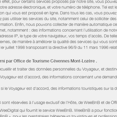
n effet, pour certains services proposés par notre site, vous po
otre adresse électronique, et votre numéro de téléphone. Tel est l
n qui vous est proposé en ligne. Dans tous les cas, vous pouvez 
pas utiliser les services du site, notamment celui de solliciter d
information. Enfin, nous pouvons collecter de manière automatique c
rnet, notamment : des informations concernant l’utilisation de not
dresse IP, le type de votre navigateur, vos temps d'accès. De telle
nternes, de manière à améliorer la qualité des services qui vous 
1er juillet 1998 transposant la directive 96/9 du 11 mars 1996 relat
urni par
Office de Tourisme Cévennes Mont-Lozère
.
ecueillir et traiter des données personnelles du Voyageur, et destin
le Voyageur est d'accord, des informations concernant une deman
i le Voyageur est d'accord, des informations touristiques sur la d
sont réservées à l’usage exclusif de l’Hôte, de WeeBnB et de
Off
 WeeDigital qui fournit le service WeeBnB. WeeBnB a pour fonctionn
eeBnB », pour les prestataires hébergeurs touristiques et professi