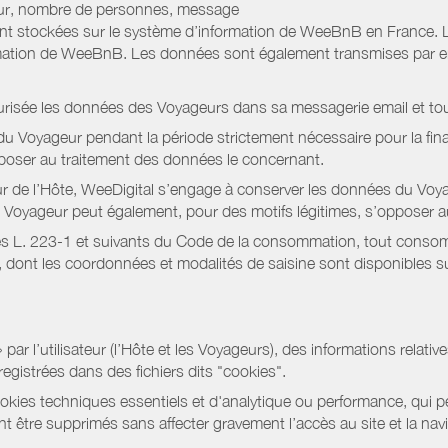
jour, nombre de personnes, message
nt stockées sur le système d’information de WeeBnB en France. 
rmation de WeeBnB. Les données sont également transmises par ema
urisée les données des Voyageurs dans sa messagerie email et to
 Voyageur pendant la période strictement nécessaire pour la fina
pposer au traitement des données le concernant.
r de l’Hôte, WeeDigital s’engage à conserver les données du Voya
 Le Voyageur peut également, pour des motifs légitimes, s’opposer
s L. 223-1 et suivants du Code de la consommation, tout consommat
ont les coordonnées et modalités de saisine sont disponibles sur
r l’utilisateur (l’Hôte et les Voyageurs), des informations relatives
registrées dans des fichiers dits "cookies".
okies techniques essentiels et d'analytique ou performance, qui per
t être supprimés sans affecter gravement l’accès au site et la nav