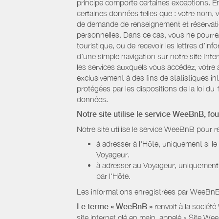
principe comporte certaines exceptions. E
certaines données telles que : votre nom, v
de demande de renseignement et réservatio
personnelles. Dans ce cas, vous ne pourrez 
touristique, ou de recevoir les lettres d’
d’une simple navigation sur notre site Inte
les services auxquels vous accédez, votre a
exclusivement à des fins de statistiques i
protégées par les dispositions de la loi du 
données.
Notre site utilise le service WeeBnB, fo
Notre site utilise le service WeeBnB pour r
à adresser à l'Hôte, uniquement si 
Voyageur.
à adresser au Voyageur, uniquement s
par l'Hôte.
Les informations enregistrées par WeeBnB 
Le terme « WeeBnB »
renvoit à la société
site internet clé en main, appelé « Site W